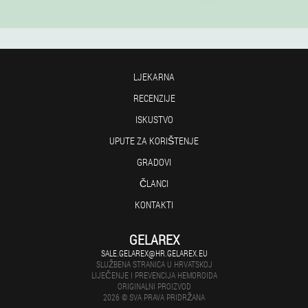
LJEKARNA
RECENZIJE
ISKUSTVO
UPUTE ZA KORIŠTENJE
GRADOVI
ČLANCI
KONTAKTI
GELAREX
SALE.GELAREX@HR.GELAREX.EU
SLUŽBENA STRANICA U HRVATSKOJ
LIJEČENJE I PREVENCIJA HEMOROIDA
ORIGINALNI PROIZVOD
2026 © SVA PRAVA PRIDRŽANA